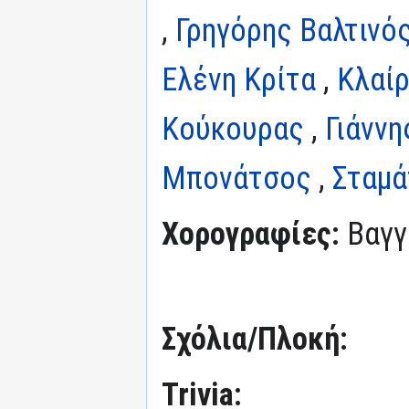
,
Γρηγόρης Βαλτινό
Ελένη Κρίτα
,
Κλαί
Κούκουρας
,
Γιάνν
Μπονάτσος
,
Σταμά
Χορογραφίες:
Βαγγ
Σχόλια/Πλοκή:
Trivia: