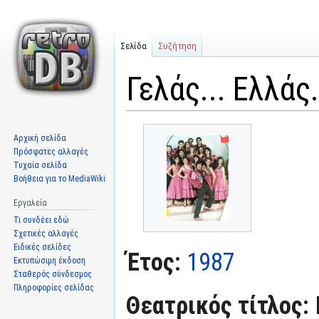
Σελίδα
Συζήτηση
Γελάς... Ελλάς.
Μετάβαση
Πήδηση
Αρχική σελίδα
στην
στην
Πρόσφατες αλλαγές
πλοήγηση
αναζήτηση
Τυχαία σελίδα
Βοήθεια για το MediaWiki
Εργαλεία
Τι συνδέει εδώ
Σχετικές αλλαγές
Ειδικές σελίδες
Έτος:
1987
Εκτυπώσιμη έκδοση
Σταθερός σύνδεσμος
Πληροφορίες σελίδας
Θεατρικός τίτλος: