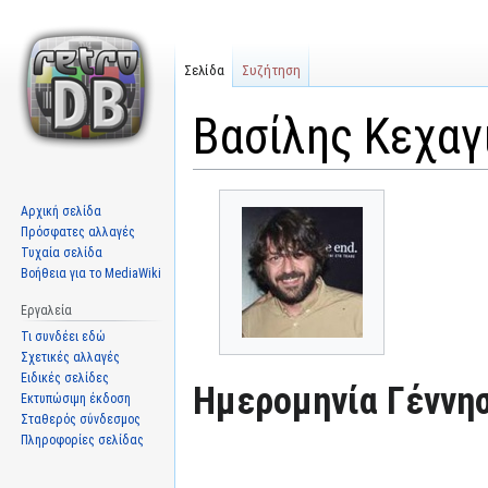
Σελίδα
Συζήτηση
Βασίλης Κεχαγιά
Μετάβαση
Πήδηση
Αρχική σελίδα
στην
στην
Πρόσφατες αλλαγές
πλοήγηση
αναζήτηση
Τυχαία σελίδα
Βοήθεια για το MediaWiki
Εργαλεία
Τι συνδέει εδώ
Σχετικές αλλαγές
Ειδικές σελίδες
Ημερομηνία Γέννησ
Εκτυπώσιμη έκδοση
Σταθερός σύνδεσμος
Πληροφορίες σελίδας