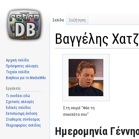
Σελίδα
Συζήτηση
Βαγγέλης Χατ
Μετάβαση
Πήδηση
Αρχική σελίδα
στην
στην
Πρόσφατες αλλαγές
πλοήγηση
αναζήτηση
Τυχαία σελίδα
Βοήθεια για το MediaWiki
Εργαλεία
Τι συνδέει εδώ
Σχετικές αλλαγές
Ειδικές σελίδες
Στη σειρά "Φάε τη
Εκτυπώσιμη έκδοση
σοκολάτα σου"
Σταθερός σύνδεσμος
Πληροφορίες σελίδας
Ημερομηνία Γέννησ