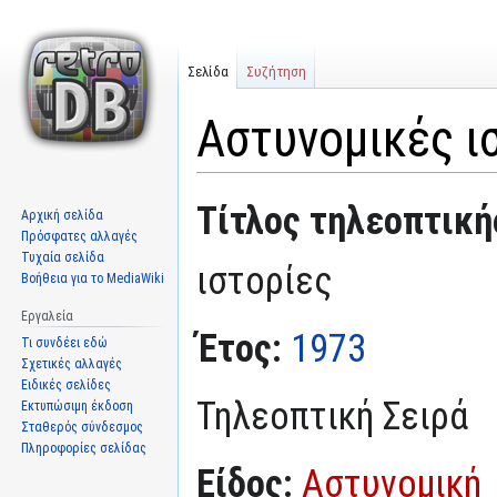
Σελίδα
Συζήτηση
Αστυνομικές ι
Μετάβαση
Πήδηση
Τίτλος τηλεοπτική
Αρχική σελίδα
στην
στην
Πρόσφατες αλλαγές
πλοήγηση
αναζήτηση
Τυχαία σελίδα
ιστορίες
Βοήθεια για το MediaWiki
Εργαλεία
Έτος:
1973
Τι συνδέει εδώ
Σχετικές αλλαγές
Ειδικές σελίδες
Τηλεοπτική Σειρά
Εκτυπώσιμη έκδοση
Σταθερός σύνδεσμος
Πληροφορίες σελίδας
Είδος:
Αστυνομική