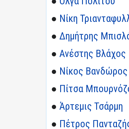
●
Όλγα Πολίτου
●
Νίκη Τριανταφυλ
●
Δημήτρης Μπισλ
●
Ανέστης Βλάχος
●
Νίκος Βανδώρος
●
Πίτσα Μπουρνόζ
●
Άρτεμις Τσάρμη
●
Πέτρος Πανταζή