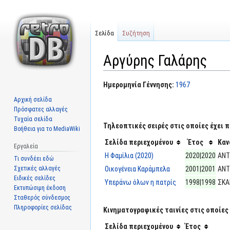
Σελίδα
Συζήτηση
Αργύρης Γαλάρης
Μετάβαση
Πήδηση
Ημερομηνία Γέννησης:
1967
στην
στην
Αρχική σελίδα
πλοήγηση
αναζήτηση
Πρόσφατες αλλαγές
Τυχαία σελίδα
Τηλεοπτικές σειρές στις οποίες έχει π
Βοήθεια για το MediaWiki
Σελίδα περιεχομένου
Έτος
Καν
Εργαλεία
Η Φαμίλια (2020)
2020|2020
ΑΝΤ
Τι συνδέει εδώ
Σχετικές αλλαγές
Οικογένεια Καράμπελα
2001|2001
ΑΝΤ
Ειδικές σελίδες
Υπεράνω όλων η πατρίς
1998|1998
ΣΚΑ
Εκτυπώσιμη έκδοση
Σταθερός σύνδεσμος
Πληροφορίες σελίδας
Κινηματογραφικές ταινίες στις οποίες 
Σελίδα περιεχομένου
Έτος