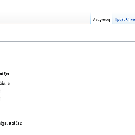
Ανάγνωση
Προβολή κώ
αίξει:
άλι
1
1
Ι
έχει παίξει: