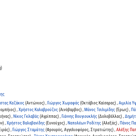
η)
δης
στας Καζάκος
(Αντώνιος) ,
Γιώργος Χωραφάς
(Οκτάβιος Καίσαρας) ,
Αιμιλία Υ
ομπήιος) ,
Χρήστος Καλαβρούζος
(Αινόβαρβος) ,
Μάνος Τσιλιμίδης
(Έρως) ,
Πά
κήνας) ,
Νίκος Γκλαβάς
(Αγρίππας) ,
Γιάννης Βουγιουκλής
(Δολοβέλλας) ,
Δημήτ
ν) ,
Χρήστος Βαλαβανίδης
(Ευνούχος) ,
Ναπολέων Ροδίτης
(Αλεξάς) ,
Πάνος Π
Ειράς) ,
Γιώργος Σταμάτης
(Φρουρός, Αγγελιοφόρος, Στρατιώτης) ,
Αλέξης Πα