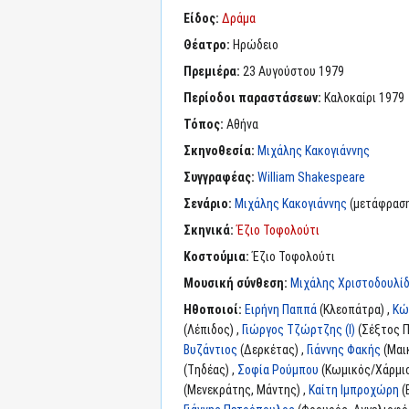
Είδος:
Δράμα
Θέατρο:
Ηρώδειο
Πρεμιέρα:
23 Αυγούστου 1979
Περίοδοι παραστάσεων:
Καλοκαίρι 1979
Τόπος:
Αθήνα
Σκηνοθεσία:
Μιχάλης Κακογιάννης
Συγγραφέας:
William Shakespeare
Σενάριο:
Μιχάλης Κακογιάννης
(μετάφρασ
Σκηνικά:
Έζιο Τοφολούτι
Κοστούμια:
Έζιο Τοφολούτι
Μουσική σύνθεση:
Μιχάλης Χριστοδουλί
Ηθοποιοί:
Ειρήνη Παππά
(Κλεοπάτρα) ,
Κώ
(Λέπιδος) ,
Γιώργος Τζώρτζης (I)
(Σέξτος Π
Βυζάντιος
(Δερκέτας) ,
Γιάννης Φακής
(Μαι
(Tηδέας) ,
Σοφία Ρούμπου
(Κωμικός/Χάρμιο
(Μενεκράτης, Μάντης) ,
Καίτη Ιμπροχώρη
(