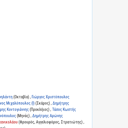
ψηλάντη
(Οκταβία) ,
Γιώργος Χριστόπουλος
νος Μιχαλόπουλος (I)
(Σκάρος) ,
Δημήτρης
ρης Κοντογιάννης
(Προκλήιος) ,
Τάσος Κωστής
ανόπουλος
(Μηνάς) ,
Δημήτρης Αρώνης
πανικολάου
(Φρουρός, Αγγελιοφόρος, Στρατιώτης) ,