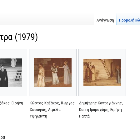
Ανάγνωση
Προβολή κώ
τρα (1979)
άκος, Ειρήνη
Κώστας Καζάκος, Γιώργος
Δημήτρης Κοντογιάννης,
Χωραφάς, Αιμιλία
Καίτη Ιμπροχώρη, Ειρήνη
Υψηλαντη
Παππά
τρα