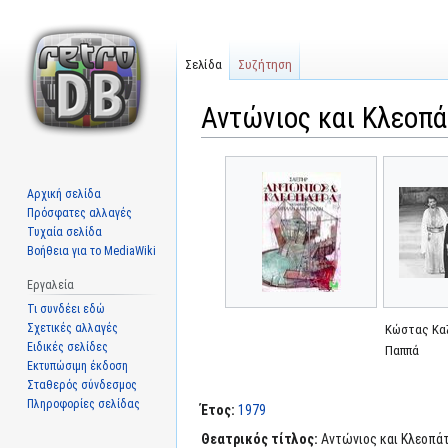
Σελίδα
Συζήτηση
Αντώνιος και Κλεοπά
Μετάβαση
Πήδηση
στην
στην
Αρχική σελίδα
πλοήγηση
αναζήτηση
Πρόσφατες αλλαγές
Τυχαία σελίδα
Βοήθεια για το MediaWiki
Εργαλεία
Τι συνδέει εδώ
Σχετικές αλλαγές
Κώστας Καζ
Ειδικές σελίδες
Παππά
Εκτυπώσιμη έκδοση
Σταθερός σύνδεσμος
Πληροφορίες σελίδας
Έτος:
1979
Θεατρικός τίτλος:
Αντώνιος και Κλεοπά