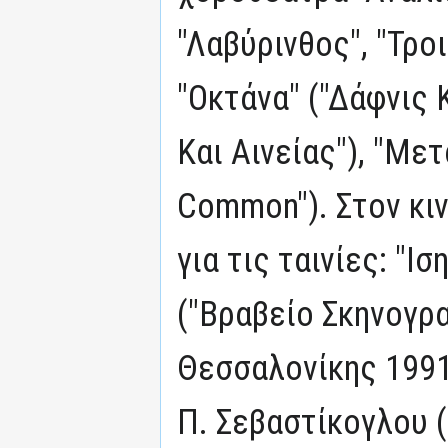
"Λαβύρινθος", "Τρο
"Οκτάνα" ("Δάφνις Κ
Και Αινείας"), "Μετ
Common"). Στον κι
για τις ταινίες: "Ι
("Βραβείο Σκηνογρα
Θεσσαλονίκης 1991"
Π. Σεβαστίκογλου 