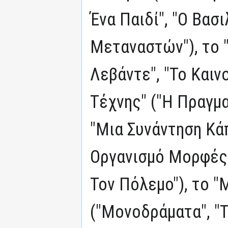
Ένα Παιδί", "Ο Βασι
Μεταναστών"), το 
Λεβάντε", "Το Καινο
Τέχνης" ("Η Πραγμα
"Μια Συνάντηση Κά
Οργανισμό Μορφές"
Τον Πόλεμο"), το 
("Μονοδράματα", "