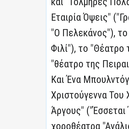
και "Τολμηρές Πολα
Εταιρία Όψεις" ("Γ
"Ο Πελεκάνος"), το
Φιλί"), το "Θέατρο
"θέατρο της Πειραι
Και Ένα Μπουλντόγκ
Χριστούγεννα Του Χ
Άργους" ("Έσσεται 
χοροθέατρα "Ανάλι