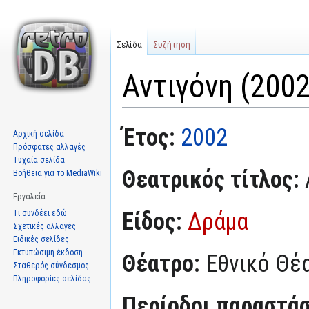
Σελίδα
Συζήτηση
Αντιγόνη (2002
Μετάβαση
Πήδηση
Έτος:
2002
Αρχική σελίδα
στην
στην
Πρόσφατες αλλαγές
πλοήγηση
αναζήτηση
Τυχαία σελίδα
Θεατρικός τίτλος:
Βοήθεια για το MediaWiki
Εργαλεία
Είδος:
Δράμα
Τι συνδέει εδώ
Σχετικές αλλαγές
Ειδικές σελίδες
Εκτυπώσιμη έκδοση
Θέατρο:
Εθνικό Θέ
Σταθερός σύνδεσμος
Πληροφορίες σελίδας
Περίοδοι παραστά