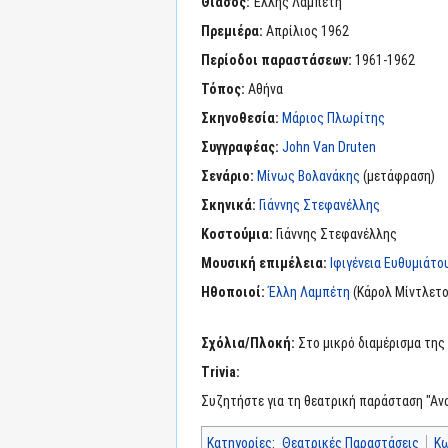
Θίασος:
Έλλης Λαμπέτη
Πρεμιέρα:
Απρίλιος 1962
Περίοδοι παραστάσεων:
1961-1962
Τόπος:
Αθήνα
Σκηνοθεσία:
Μάριος Πλωρίτης
Συγγραφέας:
John Van Druten
Σενάριο:
Μίνως Βολανάκης
(μετάφραση)
Σκηνικά:
Γιάννης Στεφανέλλης
Κοστούμια:
Γιάννης Στεφανέλλης
Μουσική επιμέλεια:
Ιφιγένεια Ευθυμιάτο
Ηθοποιοί:
Έλλη Λαμπέτη
(Κάρολ Μίντλετον
Σχόλια/Πλοκή:
Στο μικρό διαμέρισμα της
Trivia:
Συζητήστε για τη θεατρική παράσταση "Αν
Κατηγορίες
:
Θεατρικές Παραστάσεις
Κ