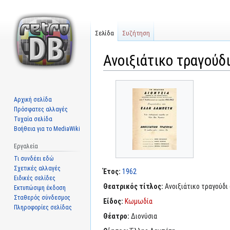
Σελίδα
Συζήτηση
Ανοιξιάτικο τραγούδι
Μετάβαση
Πήδηση
στην
στην
Αρχική σελίδα
πλοήγηση
αναζήτηση
Πρόσφατες αλλαγές
Τυχαία σελίδα
Βοήθεια για το MediaWiki
Εργαλεία
Τι συνδέει εδώ
Σχετικές αλλαγές
Έτος:
1962
Ειδικές σελίδες
Θεατρικός τίτλος:
Ανοιξιάτικο τραγούδι 
Εκτυπώσιμη έκδοση
Σταθερός σύνδεσμος
Είδος:
Κωμωδία
Πληροφορίες σελίδας
Θέατρο:
Διονύσια