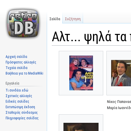
Σελίδα
Συζήτηση
Αλτ... ψηλά τα
Μετάβαση
Πήδηση
Αρχική σελίδα
στην
στην
Πρόσφατες αλλαγές
πλοήγηση
αναζήτηση
Τυχαία σελίδα
Βοήθεια για το MediaWiki
Εργαλεία
Τι συνδέει εδώ
Σχετικές αλλαγές
Ειδικές σελίδες
Νίκος Παπανασ
Εκτυπώσιμη έκδοση
Μαρία Ιωαννίδ
Σταθερός σύνδεσμος
Πληροφορίες σελίδας