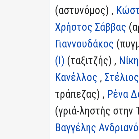
(αστυνόμος) ,
Κώστ
Χρήστος Σάββας
(α
Γιαννουδάκος
(πυγμ
(I)
(ταξιτζής) ,
Νίκη
Κανέλλος
,
Στέλιο
τράπεζας) ,
Ρένα Δ
(γριά-ληστής στην 
Βαγγέλης Ανδριαν