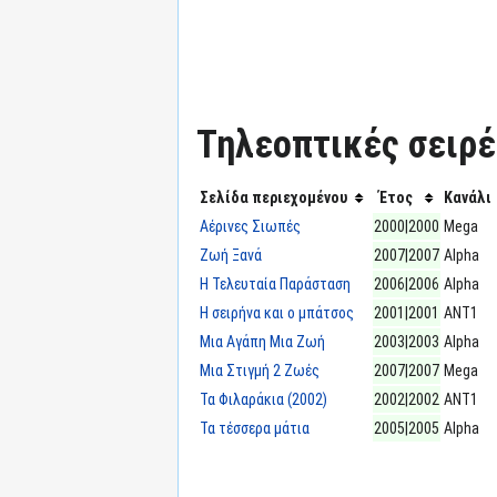
Τηλεοπτικές σειρές
Σελίδα περιεχομένου
Έτος
Κανάλι
Αέρινες Σιωπές
2000|2000
Mega
Ζωή Ξανά
2007|2007
Alpha
Η Τελευταία Παράσταση
2006|2006
Alpha
Η σειρήνα και ο μπάτσος
2001|2001
ΑΝΤ1
Μια Αγάπη Μια Ζωή
2003|2003
Alpha
Μια Στιγμή 2 Ζωές
2007|2007
Mega
Τα Φιλαράκια (2002)
2002|2002
ΑΝΤ1
Τα τέσσερα μάτια
2005|2005
Alpha