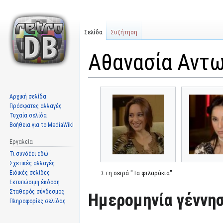
Σελίδα
Συζήτηση
Αθανασία Αντ
Μετάβαση
Πήδηση
Αρχική σελίδα
στην
στην
Πρόσφατες αλλαγές
πλοήγηση
αναζήτηση
Τυχαία σελίδα
Βοήθεια για το MediaWiki
Εργαλεία
Τι συνδέει εδώ
Σχετικές αλλαγές
Ειδικές σελίδες
Στη σειρά "Τα φιλαράκια"
Εκτυπώσιμη έκδοση
Σταθερός σύνδεσμος
Ημερομηνία γέννησ
Πληροφορίες σελίδας