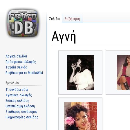
Σελίδα
Συζήτηση
Αγνή
Μετάβαση
Πήδηση
Αρχική σελίδα
στην
στην
Πρόσφατες αλλαγές
πλοήγηση
αναζήτηση
Τυχαία σελίδα
Βοήθεια για το MediaWiki
Εργαλεία
Τι συνδέει εδώ
Σχετικές αλλαγές
Ειδικές σελίδες
Εκτυπώσιμη έκδοση
Σταθερός σύνδεσμος
Πληροφορίες σελίδας