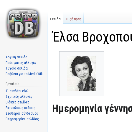
Σελίδα
Συζήτηση
Έλσα Βροχοπο
Μετάβαση
Πήδηση
Αρχική σελίδα
στην
στην
Πρόσφατες αλλαγές
πλοήγηση
αναζήτηση
Τυχαία σελίδα
Βοήθεια για το MediaWiki
Εργαλεία
Τι συνδέει εδώ
Σχετικές αλλαγές
Ειδικές σελίδες
Ημερομηνία γέννησ
Εκτυπώσιμη έκδοση
Σταθερός σύνδεσμος
Πληροφορίες σελίδας