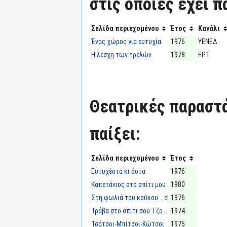
στις οποίες έχει π
Σελίδα περιεχομένου
Έτος
Κανάλι
Ένας χώρος για ευτυχία
1976
ΥΕΝΕΔ
Η λέσχη των τρελών
1978
ΕΡΤ
Θεατρικές παραστά
παίξει:
Σελίδα περιεχομένου
Έτος
Ευτυχέστα κι άστα
1976
Καπετάνιος στο σπίτι μου
1980
Στη φωλιά του κούκου... ε!
1976
Τράβα στο σπίτι σου Τζο...
1974
Τσάτσοι-Μπίτσοι-Κώτσοι
1975