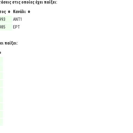
σεις στις οποίες έχει παίξει:
τος
Κανάλι
993
ΑΝΤ1
985
ΕΡΤ
ι παίξει: