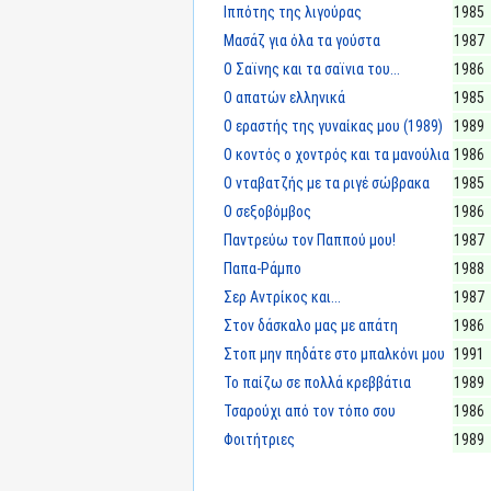
Ιππότης της λιγούρας
1985
Μασάζ για όλα τα γούστα
1987
Ο Σαϊνης και τα σαϊνια του...
1986
Ο απατών ελληνικά
1985
Ο εραστής της γυναίκας μου (1989)
1989
Ο κοντός ο χοντρός και τα μανούλια
1986
Ο νταβατζής με τα ριγέ σώβρακα
1985
Ο σεξοβόμβος
1986
Παντρεύω τον Παππού μου!
1987
Παπα-Ράμπο
1988
Σερ Αντρίκος και...
1987
Στον δάσκαλο μας με απάτη
1986
Στοπ μην πηδάτε στο μπαλκόνι μου
1991
Το παίζω σε πολλά κρεββάτια
1989
Τσαρούχι από τον τόπο σου
1986
Φοιτήτριες
1989