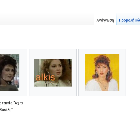
Ανάγνωση
Προβολή κώ
οταινία "Αχ τι
 Βασίλη"