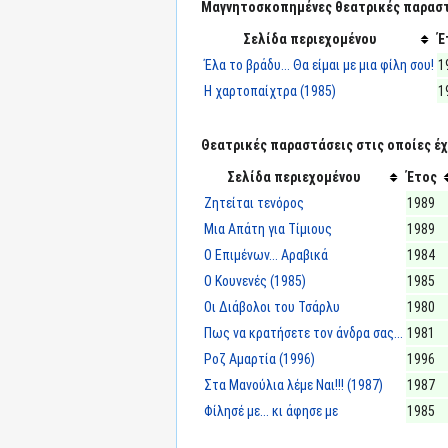
Μαγνητοσκοπημένες θεατρικές παραστά
Σελίδα περιεχομένου
Έ
Έλα το βράδυ... Θα είμαι με μια φίλη σου!
1
Η χαρτοπαίχτρα (1985)
1
Θεατρικές παραστάσεις στις οποίες έχε
Σελίδα περιεχομένου
Έτος
Ζητείται τενόρος
1989
Μια Απάτη για Τίμιους
1989
Ο Επιμένων... Αραβικά
1984
Ο Κουνενές (1985)
1985
Οι Διάβολοι του Τσάρλυ
1980
Πως να κρατήσετε τον άνδρα σας...
1981
Ροζ Αμαρτία (1996)
1996
Στα Μανούλια λέμε Ναι!!! (1987)
1987
Φίλησέ με... κι άφησε με
1985