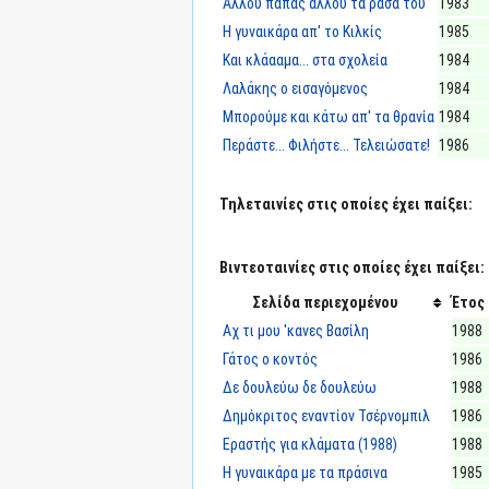
Αλλού παπάς αλλού τα ράσα του
1983
Η γυναικάρα απ' το Κιλκίς
1985
Και κλάααμα... στα σχολεία
1984
Λαλάκης ο εισαγόμενος
1984
Μπορούμε και κάτω απ' τα θρανία
1984
Περάστε... Φιλήστε... Τελειώσατε!
1986
Τηλεταινίες στις οποίες έχει παίξει:
Βιντεοταινίες στις οποίες έχει παίξει:
Σελίδα περιεχομένου
Έτος
Αχ τι μου 'κανες Βασίλη
1988
Γάτος ο κοντός
1986
Δε δουλεύω δε δουλεύω
1988
Δημόκριτος εναντίον Τσέρνομπιλ
1986
Εραστής για κλάματα (1988)
1988
Η γυναικάρα με τα πράσινα
1985