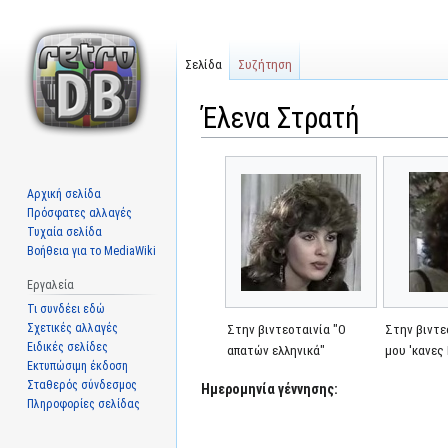
Σελίδα
Συζήτηση
Έλενα Στρατή
Μετάβαση
Πήδηση
στην
στην
Αρχική σελίδα
πλοήγηση
αναζήτηση
Πρόσφατες αλλαγές
Τυχαία σελίδα
Βοήθεια για το MediaWiki
Εργαλεία
Τι συνδέει εδώ
Σχετικές αλλαγές
Στην βιντεοταινία "Ο
Στην βιντε
Ειδικές σελίδες
απατών ελληνικά"
μου 'κανες
Εκτυπώσιμη έκδοση
Σταθερός σύνδεσμος
Ημερομηνία γέννησης:
Πληροφορίες σελίδας