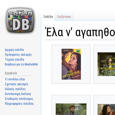
Σελίδα
Συζήτηση
Έλα ν' αγαπηθο
Μετάβαση
Πήδηση
Αρχική σελίδα
στην
στην
Πρόσφατες αλλαγές
πλοήγηση
αναζήτηση
Τυχαία σελίδα
Βοήθεια για το MediaWiki
Εργαλεία
Τι συνδέει εδώ
Σχετικές αλλαγές
Ειδικές σελίδες
Εκτυπώσιμη έκδοση
Σταθερός σύνδεσμος
Πληροφορίες σελίδας