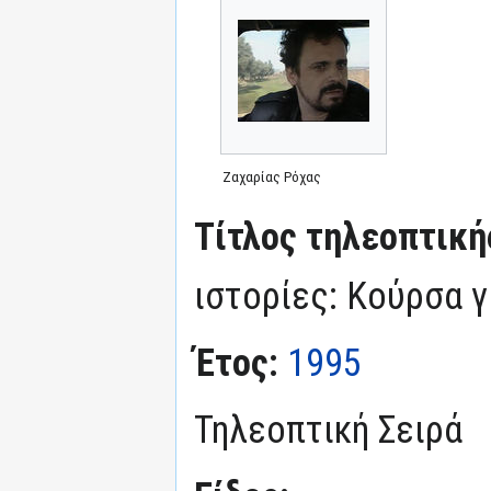
στην
στην
πλοήγηση
αναζήτηση
Ζαχαρίας Ρόχας
Τίτλος τηλεοπτική
ιστορίες: Κούρσα γ
Έτος:
1995
Τηλεοπτική Σειρά