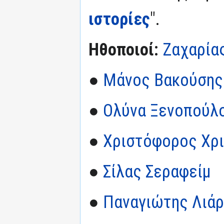
ιστορίες
".
Ηθοποιοί:
Ζαχαρία
●
Μάνος Βακούσης
●
Ολύνα Ξενοπούλ
●
Χριστόφορος Χρ
●
Σίλας Σεραφείμ
●
Παναγιώτης Λιά