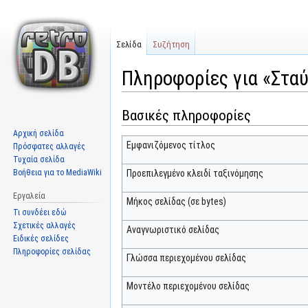
Σελίδα
Συζήτηση
Πληροφορίες για «Στα
Βασικές πληροφορίες
Μετάβαση
Πήδηση
στην
στην
Αρχική σελίδα
πλοήγηση
αναζήτηση
Εμφανιζόμενος τίτλος
Πρόσφατες αλλαγές
Τυχαία σελίδα
Βοήθεια για το MediaWiki
Προεπιλεγμένο κλειδί ταξινόμησης
Εργαλεία
Μήκος σελίδας (σε bytes)
Τι συνδέει εδώ
Σχετικές αλλαγές
Αναγνωριστικό σελίδας
Ειδικές σελίδες
Πληροφορίες σελίδας
Γλώσσα περιεχομένου σελίδας
Μοντέλο περιεχομένου σελίδας