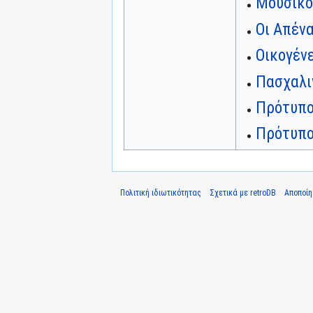
Μουσικό
Οι Απένα
Οικογέν
Πασχαλιν
Πρότυπο
Πρότυπο
Πολιτική ιδιωτικότητας
Σχετικά με retroDB
Αποποί