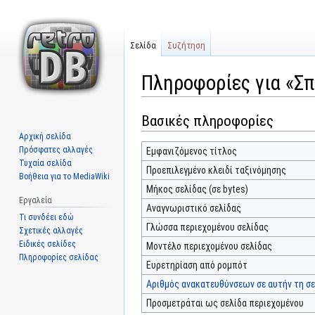
Σελίδα
Συζήτηση
Πληροφορίες για «Σ
Βασικές πληροφορίες
Μετάβαση
Πήδηση
στην
στην
Αρχική σελίδα
πλοήγηση
αναζήτηση
Πρόσφατες αλλαγές
Εμφανιζόμενος τίτλος
Τυχαία σελίδα
Προεπιλεγμένο κλειδί ταξινόμησης
Βοήθεια για το MediaWiki
Μήκος σελίδας (σε bytes)
Εργαλεία
Αναγνωριστικό σελίδας
Τι συνδέει εδώ
Γλώσσα περιεχομένου σελίδας
Σχετικές αλλαγές
Ειδικές σελίδες
Μοντέλο περιεχομένου σελίδας
Πληροφορίες σελίδας
Ευρετηρίαση από ρομπότ
Αριθμός ανακατευθύνσεων σε αυτήν τη σε
Προσμετράται ως σελίδα περιεχομένου