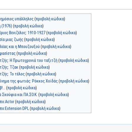
δημόσιος υπάλληλος
(
προβολή κώδικα
)
 (1976)
(
προβολή κώδικα
)
ριος Βενιζέλος: 1910-1927
(
προβολή κώδικα
)
σία μιας ζωής
(
προβολή κώδικα
)
λλέας και η Μπουζουξού
(
προβολή κώδικα
)
ιφασίστας
(
προβολή κώδικα
)
ιτζής: Η Πρωτοχρονιά του ταξιτζή
(
προβολή κώδικα
)
ιτζής: Τζακ
(
προβολή κώδικα
)
τζής: Το τέλος
(
προβολή κώδικα
)
κίνημα της φωτιάς: Ρόκκος Χοϊδάς
(
προβολή κώδικα
)
β!...
(
προβολή κώδικα
)
 Σκούφια και ΠΑ.ΣΟ.Κ.
(
προβολή κώδικα
)
πο:Actor
(
προβολή κώδικα
)
πο:Extension DPL
(
προβολή κώδικα
)