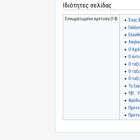
Ιδιότητες σελίδας
Ενσωματωμένα πρότυπα (14)
Ένας 
Γαλήνη
Ελευθέ
Λεηλα
Ο Αχι
Ο αντ
Ο ταξ
Ο ταξ
Ο ταξι
Το ξε
Υβ!... Υ
Φρύδια
Πρότυ
Πρότυ