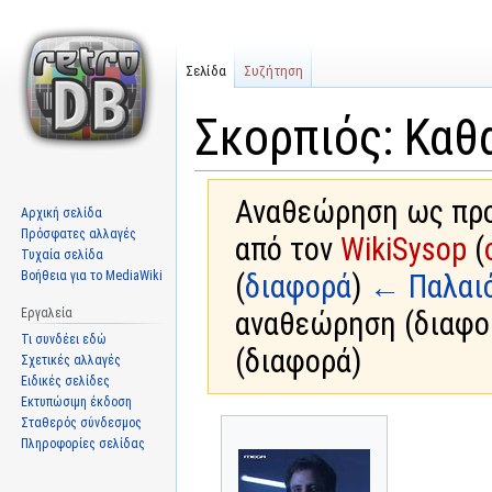
Σελίδα
Συζήτηση
Σκορπιός: Καθ
Αναθεώρηση ως προς
Αρχική σελίδα
Πρόσφατες αλλαγές
από τον
WikiSysop
(
Τυχαία σελίδα
Βοήθεια για το MediaWiki
(
διαφορά
)
← Παλαι
Εργαλεία
αναθεώρηση (διαφο
Τι συνδέει εδώ
(διαφορά)
Σχετικές αλλαγές
Ειδικές σελίδες
Εκτυπώσιμη έκδοση
Σταθερός σύνδεσμος
Μετάβαση
Πήδηση
Πληροφορίες σελίδας
στην
στην
πλοήγηση
αναζήτηση