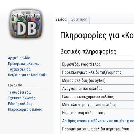
Σελίδα
Συζήτηση
Πληροφορίες για «Κο
Βασικές πληροφορίες
Μετάβαση
Πήδηση
στην
στην
Αρχική σελίδα
πλοήγηση
αναζήτηση
Πρόσφατες αλλαγές
Εμφανιζόμενος τίτλος
Τυχαία σελίδα
Προεπιλεγμένο κλειδί ταξινόμησης
Βοήθεια για το MediaWiki
Μήκος σελίδας (σε bytes)
Εργαλεία
Αναγνωριστικό σελίδας
Τι συνδέει εδώ
Γλώσσα περιεχομένου σελίδας
Σχετικές αλλαγές
Ειδικές σελίδες
Μοντέλο περιεχομένου σελίδας
Πληροφορίες σελίδας
Ευρετηρίαση από ρομπότ
Αριθμός ανακατευθύνσεων σε αυτήν τη σε
Προσμετράται ως σελίδα περιεχομένου