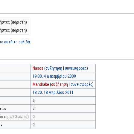
ήστες (αόριστη)
ήστες (αόριστη)
α αυτή τη σελίδα.
Nasos
(
συζήτηση
|
συνεισφορές
)
19:30, 4 Δεκεμβρίου 2009
Mandrake
(
συζήτηση
|
συνεισφορές
)
18:20, 18 Απριλίου 2011
6
κτών
2
άστημα 90 μέρες)
0
ών
0