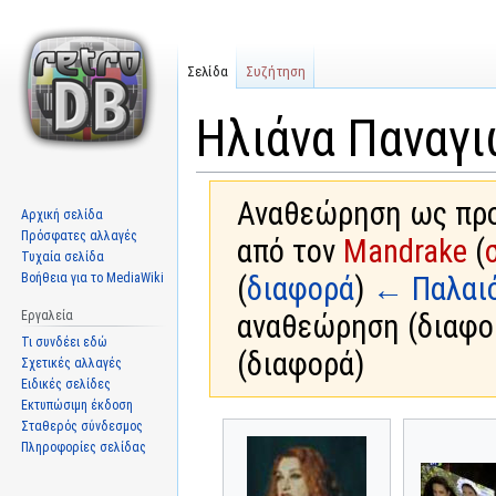
Σελίδα
Συζήτηση
Ηλιάνα Παναγ
Αναθεώρηση ως προς
Αρχική σελίδα
Πρόσφατες αλλαγές
από τον
Mandrake
(
Τυχαία σελίδα
Βοήθεια για το MediaWiki
(
διαφορά
)
← Παλαι
Εργαλεία
αναθεώρηση (διαφο
Τι συνδέει εδώ
(διαφορά)
Σχετικές αλλαγές
Ειδικές σελίδες
Εκτυπώσιμη έκδοση
Σταθερός σύνδεσμος
Μετάβαση
Πήδηση
Πληροφορίες σελίδας
στην
στην
πλοήγηση
αναζήτηση