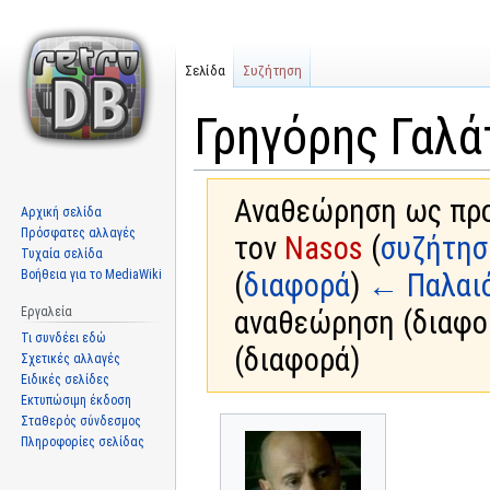
Σελίδα
Συζήτηση
Γρηγόρης Γαλά
Αναθεώρηση ως προς
Αρχική σελίδα
Πρόσφατες αλλαγές
τον
Nasos
(
συζήτησ
Τυχαία σελίδα
Βοήθεια για το MediaWiki
(
διαφορά
)
← Παλαι
Εργαλεία
αναθεώρηση (διαφο
Τι συνδέει εδώ
(διαφορά)
Σχετικές αλλαγές
Ειδικές σελίδες
Εκτυπώσιμη έκδοση
Σταθερός σύνδεσμος
Μετάβαση
Πήδηση
Πληροφορίες σελίδας
στην
στην
πλοήγηση
αναζήτηση