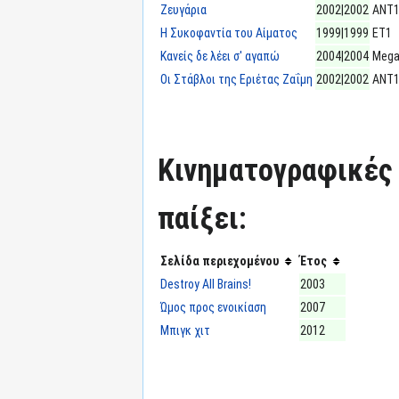
Ζευγάρια
2002|2002
ΑΝΤ
Η Συκοφαντία του Αίματος
1999|1999
ΕΤ1
Κανείς δε λέει σ' αγαπώ
2004|2004
Meg
Οι Στάβλοι της Εριέτας Ζαΐμη
2002|2002
ΑΝΤ
Κινηματογραφικές τ
παίξει:
Σελίδα περιεχομένου
Έτος
Destroy All Brains!
2003
Ώμος προς ενοικίαση
2007
Μπιγκ χιτ
2012