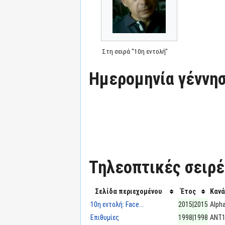
Στη σειρά "10η εντολή"
Ημερομηνία γέννησ
Τηλεοπτικές σειρές
Σελίδα περιεχομένου
Έτος
Κανά
10η εντολή: Face...
2015|2015
Alph
Επιθυμίες
1998|1998
ΑΝΤ