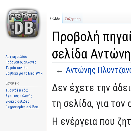
Σελίδα
Συζήτηση
Προβολή πηγαί
σελίδα Αντών
Αρχική σελίδα
Πρόσφατες αλλαγές
←
Αντώνης Πλυντζαν
Τυχαία σελίδα
Βοήθεια για το MediaWiki
Μετάβαση
Πήδηση
Εργαλεία
Δεν έχετε την άδε
στην
στην
Τι συνδέει εδώ
πλοήγηση
αναζήτηση
Σχετικές αλλαγές
τη σελίδα, για τον
Ειδικές σελίδες
Πληροφορίες σελίδας
Η ενέργεια που ζη