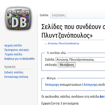
Σελίδα
Συζήτηση
Σελίδες που συνδέουν 
Πλυντζανόπουλος»
←
Αντώνης Πλυντζανόπουλος
Αρχική σελίδα
Πρόσφατες αλλαγές
Μετάβαση
Πήδηση
Τι συνδέει εδώ
Τυχαία σελίδα
στην
στην
Βοήθεια για το MediaWiki
Σελίδα:
πλοήγηση
αναζήτηση
επιλογής
Εργαλεία
Ειδικές σελίδες
Εκτυπώσιμη έκδοση
Φίλτρα
Απόκρυψη
ενσωματώσεων |
Απόκρυψη
συνδ
Οι ακόλουθες σελίδες συνδέουν στη σελίδα
Αντ
Εμφανίζονται 3 αντικείμενα.