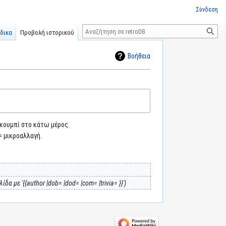
Σύνδεση
Αναζήτηση
δικα
Προβολή ιστορικού
Βοήθεια
 κουμπί στο κάτω μέρος.
= μικροαλλαγή.
ίδα με '{{author |dob= |dod= |com= |trivia= }}'