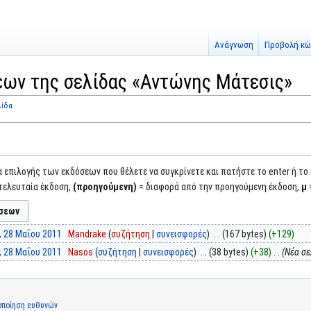
Ανάγνωση
Προβολή κώ
εων της σελίδας «Αντώνης Μάτεσις»
λίδα
επιλογής των εκδόσεων που θέλετε να συγκρίνετε και πατήστε το enter ή το
τελευταία έκδοση,
(προηγούμενη)
= διαφορά από την προηγούμενη έκδοση,
μ
, 28 Μαΐου 2011
‎
Mandrake
συζήτηση
συνεισφορές
‎
167 bytes
+129
, 28 Μαΐου 2011
‎
Nasos
συζήτηση
συνεισφορές
‎
38 bytes
+38
‎
Νέα σελ
οποίηση ευθυνών