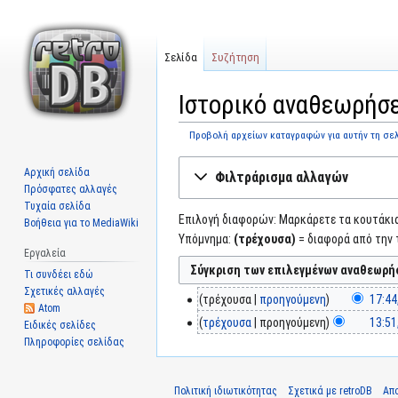
Σελίδα
Συζήτηση
Ιστορικό αναθεωρήσ
Προβολή αρχείων καταγραφών για αυτήν τη σε
Μετάβαση
Πήδηση
Αρχική σελίδα
Φιλτράρισμα αλλαγών
στην
στην
Πρόσφατες αλλαγές
πλοήγηση
αναζήτηση
Τυχαία σελίδα
Επιλογή διαφορών: Μαρκάρετε τα κουτάκια 
Βοήθεια για το MediaWiki
Υπόμνημα:
(τρέχουσα)
= διαφορά από την 
Εργαλεία
Τι συνδέει εδώ
Σχετικές αλλαγές
τρέχουσα
προηγούμενη
17:44
Atom
τρέχουσα
προηγούμενη
13:51
Ειδικές σελίδες
Πληροφορίες σελίδας
Πολιτική ιδιωτικότητας
Σχετικά με retroDB
Απ