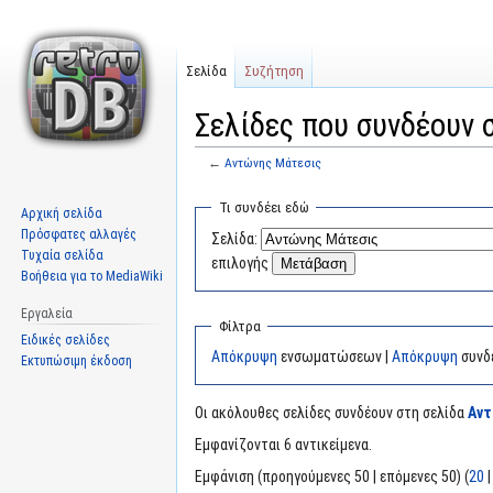
Σελίδα
Συζήτηση
Σελίδες που συνδέουν 
←
Αντώνης Μάτεσις
Μετάβαση
Πήδηση
Τι συνδέει εδώ
Αρχική σελίδα
στην
στην
Πρόσφατες αλλαγές
Σελίδα:
πλοήγηση
αναζήτηση
Τυχαία σελίδα
επιλογής
Βοήθεια για το MediaWiki
Εργαλεία
Φίλτρα
Ειδικές σελίδες
Απόκρυψη
ενσωματώσεων |
Απόκρυψη
συνδ
Εκτυπώσιμη έκδοση
Οι ακόλουθες σελίδες συνδέουν στη σελίδα
Αντ
Εμφανίζονται 6 αντικείμενα.
Εμφάνιση (προηγούμενες 50 | επόμενες 50) (
20