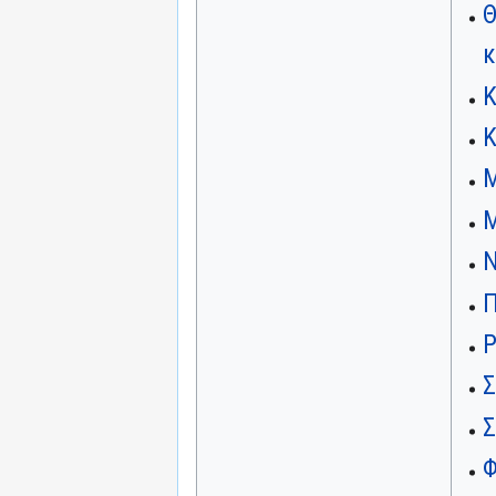
Θ
κ
Κ
Κ
Μ
Μ
Ν
Π
Ρ
Σ
Σ
Φ