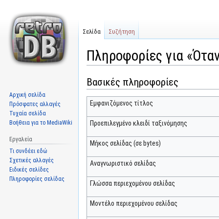
Σελίδα
Συζήτηση
Πληροφορίες για «Όταν
Βασικές πληροφορίες
Μετάβαση
Πήδηση
στην
στην
Αρχική σελίδα
πλοήγηση
αναζήτηση
Εμφανιζόμενος τίτλος
Πρόσφατες αλλαγές
Τυχαία σελίδα
Βοήθεια για το MediaWiki
Προεπιλεγμένο κλειδί ταξινόμησης
Εργαλεία
Μήκος σελίδας (σε bytes)
Τι συνδέει εδώ
Σχετικές αλλαγές
Αναγνωριστικό σελίδας
Ειδικές σελίδες
Πληροφορίες σελίδας
Γλώσσα περιεχομένου σελίδας
Μοντέλο περιεχομένου σελίδας