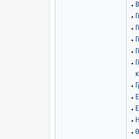
Β
Γ
Γ
Γ
Γ
Γ
κ
Γ
Ε
Ε
Η
Θ