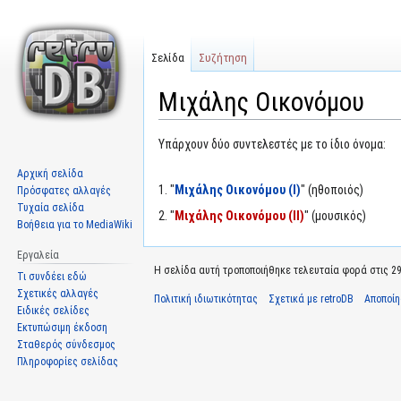
Σελίδα
Συζήτηση
Μιχάλης Οικονόμου
Μετάβαση
Πήδηση
Υπάρχουν δύο συντελεστές με το ίδιο όνομα:
στην
στην
Αρχική σελίδα
πλοήγηση
αναζήτηση
1. "
Μιχάλης Οικονόμου (I)
" (ηθοποιός)
Πρόσφατες αλλαγές
Τυχαία σελίδα
2. "
Μιχάλης Οικονόμου (II)
" (μουσικός)
Βοήθεια για το MediaWiki
Εργαλεία
Η σελίδα αυτή τροποποιήθηκε τελευταία φορά στις 29 
Τι συνδέει εδώ
Σχετικές αλλαγές
Πολιτική ιδιωτικότητας
Σχετικά με retroDB
Αποποί
Ειδικές σελίδες
Εκτυπώσιμη έκδοση
Σταθερός σύνδεσμος
Πληροφορίες σελίδας