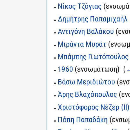
Νίκος Τζόγιας
(ενσωμά
Δημήτρης Παπαμιχαήλ
Αντιγόνη Βαλάκου
(ενσ
Μιράντα Μυράτ
(ενσωμ
Μπάμπης Γιωτόπουλος
1960
(ενσωμάτωση) ‎
(
←
Βάσω Μεριδιώτου
(ενσ
Άρης Βλαχόπουλος
(εν
Χριστόφορος Νέζερ (II)
Πόπη Παπαδάκη
(ενσωμ