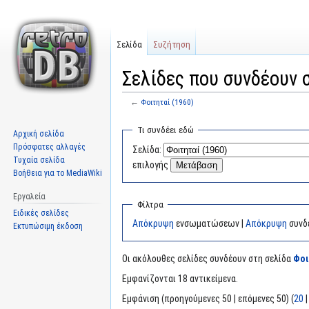
Σελίδα
Συζήτηση
Σελίδες που συνδέουν 
←
Φοιτηταί (1960)
Μετάβαση
Πήδηση
Τι συνδέει εδώ
Αρχική σελίδα
στην
στην
Πρόσφατες αλλαγές
Σελίδα:
πλοήγηση
αναζήτηση
Τυχαία σελίδα
επιλογής
Βοήθεια για το MediaWiki
Εργαλεία
Φίλτρα
Ειδικές σελίδες
Απόκρυψη
ενσωματώσεων |
Απόκρυψη
συνδ
Εκτυπώσιμη έκδοση
Οι ακόλουθες σελίδες συνδέουν στη σελίδα
Φοι
Εμφανίζονται 18 αντικείμενα.
Εμφάνιση (προηγούμενες 50 | επόμενες 50) (
20