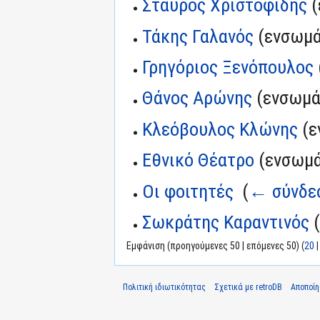
Σταύρος Χριστοφίδης
(
Τάκης Γαλανός
(ενσωμά
Γρηγόριος Ξενόπουλος
Θάνος Αρώνης
(ενσωμά
Κλεόβουλος Κλώνης
(ε
Εθνικό Θέατρο
(ενσωμά
Οι φοιτητές
‎
(
← σύνδε
Σωκράτης Καραντινός
(
Εμφάνιση (προηγούμενες 50 | επόμενες 50) (
20
Πολιτική ιδιωτικότητας
Σχετικά με retroDB
Αποποί