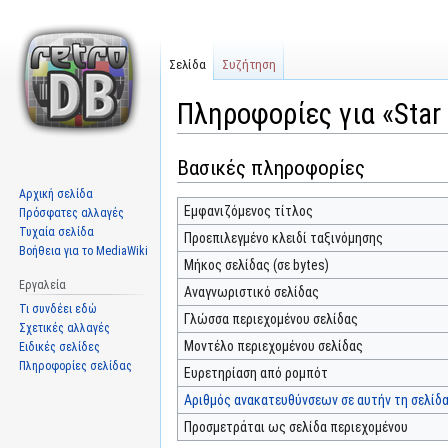
Σελίδα
Συζήτηση
Πληροφορίες για «Star
Βασικές πληροφορίες
Μετάβαση
Πήδηση
στην
στην
Αρχική σελίδα
πλοήγηση
αναζήτηση
Εμφανιζόμενος τίτλος
Πρόσφατες αλλαγές
Τυχαία σελίδα
Προεπιλεγμένο κλειδί ταξινόμησης
Βοήθεια για το MediaWiki
Μήκος σελίδας (σε bytes)
Εργαλεία
Αναγνωριστικό σελίδας
Τι συνδέει εδώ
Γλώσσα περιεχομένου σελίδας
Σχετικές αλλαγές
Μοντέλο περιεχομένου σελίδας
Ειδικές σελίδες
Πληροφορίες σελίδας
Ευρετηρίαση από ρομπότ
Αριθμός ανακατευθύνσεων σε αυτήν τη σελίδ
Προσμετράται ως σελίδα περιεχομένου