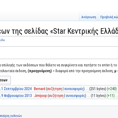
Ανάγνωση
Προβολή κώ
ων της σελίδας «Star Κεντρικής Ελλά
λίδα
επιλογής των εκδόσεων που θέλετε να συγκρίνετε και πατήστε το enter ή το
τελευταία έκδοση,
(προηγούμενη)
= διαφορά από την προηγούμενη έκδοση,
μ
, 1 Σεπτεμβρίου 2024
‎
Bernard
συζήτηση
συνεισφορές
‎
251 bytes
+240
, 9 Φεβρουαρίου 2013
‎
Jimijoop
συζήτηση
συνεισφορές
‎
11 bytes
+11
‎
οποίηση ευθυνών