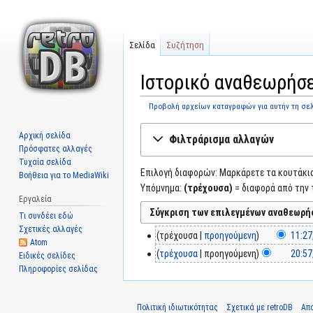
Σελίδα
Συζήτηση
Ιστορικό αναθεωρήσε
Προβολή αρχείων καταγραφών για αυτήν τη σε
Μετάβαση
Πήδηση
Αρχική σελίδα
Φιλτράρισμα αλλαγών
στην
στην
Πρόσφατες αλλαγές
πλοήγηση
αναζήτηση
Τυχαία σελίδα
Επιλογή διαφορών: Μαρκάρετε τα κουτάκια 
Βοήθεια για το MediaWiki
Υπόμνημα:
(τρέχουσα)
= διαφορά από την 
Εργαλεία
Τι συνδέει εδώ
Σχετικές αλλαγές
τρέχουσα
προηγούμενη
11:27
Atom
τρέχουσα
προηγούμενη
20:57
Ειδικές σελίδες
Πληροφορίες σελίδας
Πολιτική ιδιωτικότητας
Σχετικά με retroDB
Απ