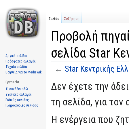
Σελίδα
Συζήτηση
Προβολή πηγαί
σελίδα Star Κ
Αρχική σελίδα
Πρόσφατες αλλαγές
←
Star Κεντρικής Ελ
Τυχαία σελίδα
Βοήθεια για το MediaWiki
Μετάβαση
Πήδηση
Εργαλεία
Δεν έχετε την άδε
στην
στην
Τι συνδέει εδώ
πλοήγηση
αναζήτηση
Σχετικές αλλαγές
τη σελίδα, για τον
Ειδικές σελίδες
Πληροφορίες σελίδας
Η ενέργεια που ζη