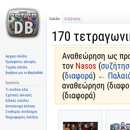
Σελίδα
Συζήτηση
170 τετραγωνι
Αναθεώρηση ως προς
Αρχική σελίδα
Πρόσφατες αλλαγές
τον
Nasos
(
συζήτησ
Τυχαία σελίδα
Βοήθεια για το MediaWiki
(
διαφορά
)
← Παλαι
Εργαλεία
αναθεώρηση (διαφο
Τι συνδέει εδώ
(διαφορά)
Σχετικές αλλαγές
Ειδικές σελίδες
Εκτυπώσιμη έκδοση
Σταθερός σύνδεσμος
Μετάβαση
Πήδηση
Πληροφορίες σελίδας
στην
στην
πλοήγηση
αναζήτηση