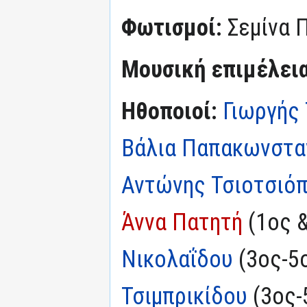
Φωτισμοί:
Σεμίνα 
Μουσική επιμέλεια
Ηθοποιοί:
Γιωργής
Βάλια Παπακωνστα
Αντώνης Τσιοτσιό
Άννα Πατητή
(1ος &
Νικολαΐδου
(3ος-5ο
Τσιμπρικίδου
(3ος-