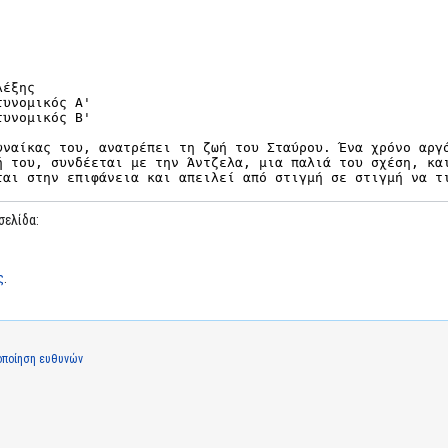
σελίδα:
ς
.
οποίηση ευθυνών