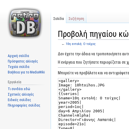
Σελίδα
Συζήτηση
Προβολή πηγαίου κώδ
←
10η εντολή: Ο τοίχος
Μετάβαση
Πήδηση
Δεν έχετε την άδεια να τροποποιήσετε αυτή
Αρχική σελίδα
στην
στην
Πρόσφατες αλλαγές
Η ενέργεια που ζητήσατε περιορίζεται σε 
πλοήγηση
αναζήτηση
Τυχαία σελίδα
Βοήθεια για το MediaWiki
Μπορείτε να προβάλετε και να αντιγράψετε
Εργαλεία
Τι συνδέει εδώ
Σχετικές αλλαγές
Ειδικές σελίδες
Πληροφορίες σελίδας