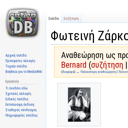
Σελίδα
Συζήτηση
Φωτεινή Ζάρκ
Αναθεώρηση ως προς
Αρχική σελίδα
Πρόσφατες αλλαγές
Bernard
(
συζήτηση
Τυχαία σελίδα
Βοήθεια για το MediaWiki
(
διαφορά
)
← Παλαιότερη αναθεώρηση
|
Τελευ
Εργαλεία
Μετάβαση
Πήδηση
Τι συνδέει εδώ
στην
στην
Σχετικές αλλαγές
πλοήγηση
αναζήτηση
Ειδικές σελίδες
Εκτυπώσιμη έκδοση
Σταθερός σύνδεσμος
Πληροφορίες σελίδας