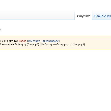
Ανάγνωση
Προβολή κώ
υ
υ 2010 από τον
Nasos
(
συζήτηση
|
συνεισφορές
)
ελευταία αναθεώρηση (διαφορά) | Νεότερη αναθεώρηση → (διαφορά)