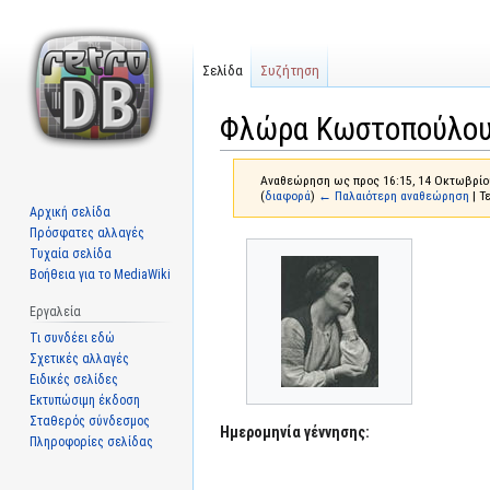
Σελίδα
Συζήτηση
Φλώρα Κωστοπούλο
Αναθεώρηση ως προς 16:15, 14 Οκτωβρίο
(
διαφορά
)
← Παλαιότερη αναθεώρηση
| Τ
Αρχική σελίδα
Πρόσφατες αλλαγές
Μετάβαση
Πήδηση
Τυχαία σελίδα
στην
στην
Βοήθεια για το MediaWiki
πλοήγηση
αναζήτηση
Εργαλεία
Τι συνδέει εδώ
Σχετικές αλλαγές
Ειδικές σελίδες
Εκτυπώσιμη έκδοση
Σταθερός σύνδεσμος
Ημερομηνία γέννησης:
Πληροφορίες σελίδας