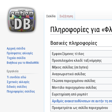
Σελίδα
Συζήτηση
Πληροφορίες για «Φ
Βασικές πληροφορίες
Μετάβαση
Πήδηση
στην
στην
Αρχική σελίδα
πλοήγηση
αναζήτηση
Πρόσφατες αλλαγές
Εμφανιζόμενος τίτλος
Τυχαία σελίδα
Προεπιλεγμένο κλειδί ταξινόμησης
Βοήθεια για το MediaWiki
Μήκος σελίδας (σε bytes)
Εργαλεία
Αναγνωριστικό σελίδας
Τι συνδέει εδώ
Γλώσσα περιεχομένου σελίδας
Σχετικές αλλαγές
Ειδικές σελίδες
Μοντέλο περιεχομένου σελίδας
Πληροφορίες σελίδας
Ευρετηρίαση από ρομπότ
Αριθμός ανακατευθύνσεων σε αυτήν τη σε
Προσμετράται ως σελίδα περιεχομένου