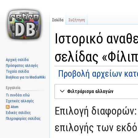
Σελίδα
Συζήτηση
Ιστορικό αναθ
σελίδας «Φίλι
Αρχική σελίδα
Πρόσφατες αλλαγές
Προβολή αρχείων κατ
Τυχαία σελίδα
Βοήθεια για το MediaWiki
Μετάβαση
Πήδηση
Εργαλεία
Φιλτράρισμα αλλαγών
στην
στην
Τι συνδέει εδώ
πλοήγηση
αναζήτηση
Σχετικές αλλαγές
Atom
Επιλογή διαφορών:
Ειδικές σελίδες
Πληροφορίες σελίδας
επιλογής των εκδό