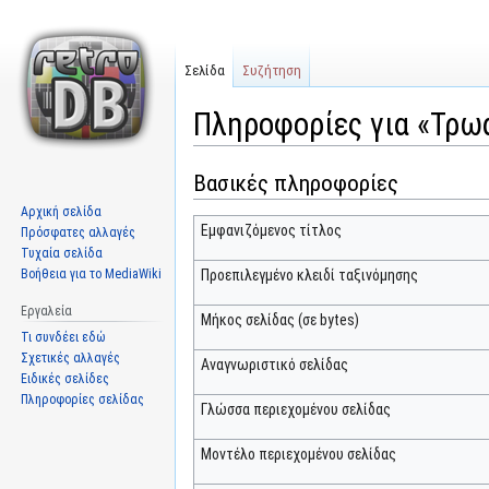
Σελίδα
Συζήτηση
Πληροφορίες για «Τρωά
Βασικές πληροφορίες
Μετάβαση
Πήδηση
στην
στην
Αρχική σελίδα
πλοήγηση
αναζήτηση
Εμφανιζόμενος τίτλος
Πρόσφατες αλλαγές
Τυχαία σελίδα
Βοήθεια για το MediaWiki
Προεπιλεγμένο κλειδί ταξινόμησης
Εργαλεία
Μήκος σελίδας (σε bytes)
Τι συνδέει εδώ
Σχετικές αλλαγές
Αναγνωριστικό σελίδας
Ειδικές σελίδες
Πληροφορίες σελίδας
Γλώσσα περιεχομένου σελίδας
Μοντέλο περιεχομένου σελίδας