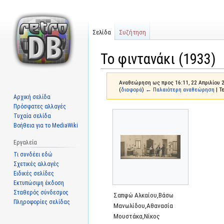
Σελίδα
Συζήτηση
Το φιντανάκι (1933)
Αναθεώρηση ως προς 16:11, 22 Απριλίου 
(
διαφορά
)
← Παλαιότερη αναθεώρηση
| Τ
Αρχική σελίδα
Πρόσφατες αλλαγές
Μετάβαση
Πήδηση
Τυχαία σελίδα
στην
στην
Βοήθεια για το MediaWiki
πλοήγηση
αναζήτηση
Εργαλεία
Τι συνδέει εδώ
Σχετικές αλλαγές
Ειδικές σελίδες
Εκτυπώσιμη έκδοση
Σταθερός σύνδεσμος
Σαπφώ Αλκαίου,Βάσω
Πληροφορίες σελίδας
Μανωλίδου,Αθανασία
Μουστάκα,Νίκος