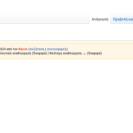
Ανάγνωση
Προβολή κώ
2024 από τον
Nasos
(
συζήτηση
|
συνεισφορές
)
ελευταία αναθεώρηση (διαφορά) | Νεότερη αναθεώρηση → (διαφορά)