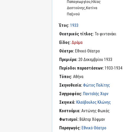
Παπαγεωργίου,Ηλίας
Δεστούνης,Κατίνα
Παξινού
Έτος:
1933
Θεατρικός τίτλος:
Το φιντανάκι
Είδος:
Δράμα
Θέατρο:
Εθνικό Θέατρο
Πρεμιέρα:
20 Δεκεμβρίου 1933
Περίοδοι παραστάσεων:
1933-1934
Τόπος:
Αθήνα
Σκηνοθεσία:
Φώτος Πολίτης
Συγγραφέας:
Παντελής Χορν
Σκηνικά:
Κλεόβουλος Κλώνης
Κοστούμια:
Αντώνης Φωκάς
Φωτισμοί:
Βάλτερ Χόφμαν
Παραγωγός:
Εθνικό Θέατρο