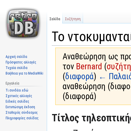
Σελίδα
Συζήτηση
Το ντοκυμαντα
Αναθεώρηση ως προς
Αρχική σελίδα
Πρόσφατες αλλαγές
τον
Bernard
(
συζήτ
Τυχαία σελίδα
Βοήθεια για το MediaWiki
(
διαφορά
)
← Παλαι
Εργαλεία
αναθεώρηση (διαφο
Τι συνδέει εδώ
(διαφορά)
Σχετικές αλλαγές
Ειδικές σελίδες
Εκτυπώσιμη έκδοση
Σταθερός σύνδεσμος
Μετάβαση
Πήδηση
Τίτλος τηλεοπτική
Πληροφορίες σελίδας
στην
στην
πλοήγηση
αναζήτηση