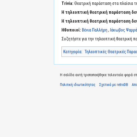
Trivia:
Θεατρική παράσταση στα πλαίσια τ
Η τηλεοπτική θεατρική παράσταση δε
Η τηλεοπτική θεατρική παράσταση δεν
Ηθοποιοί:
Βένια Παλλήρη
,
Ιάκωβος Ψαρρ
Συζητήστε για την τηλεοπτική θεατρική 
Κατηγορία
:
Τηλεοπτικές Θεατρικές Παρα
Η σελίδα αυτή τροποποιήθηκε τελευταία φορά στι
Πολιτική ιδιωτικότητας
Σχετικά με retroDB
Απ