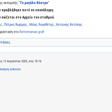
ης εκπομπής "
Το μεγάλο θέατρο
"
ν προβλήθηκε ποτέ σε επανάληψη.
 σώζεται στο Αρχείο του σταθμού.
άς
,
Πέτρος Κυρίμης
,
Ηλίας Λογοθέτης
,
Αντώνης Αντύπας
παράσταση στο
Retromaniax.gr
στάσεις
ς 13 Αυγούστου 2025, στις 18:16.
οποίηση ευθυνών