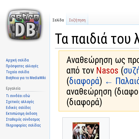
Σελίδα
Συζήτηση
Τα παιδιά του 
Αναθεώρηση ως προ
Αρχική σελίδα
Πρόσφατες αλλαγές
από τον
Nasos
(
συζ
Τυχαία σελίδα
Βοήθεια για το MediaWiki
(
διαφορά
)
← Παλαι
Εργαλεία
αναθεώρηση (διαφο
Τι συνδέει εδώ
(διαφορά)
Σχετικές αλλαγές
Ειδικές σελίδες
Εκτυπώσιμη έκδοση
Σταθερός σύνδεσμος
Μετάβαση
Πήδηση
Πληροφορίες σελίδας
στην
στην
πλοήγηση
αναζήτηση