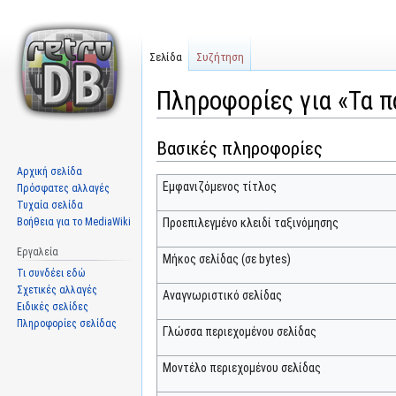
Σελίδα
Συζήτηση
Πληροφορίες για «Τα π
Βασικές πληροφορίες
Μετάβαση
Πήδηση
στην
στην
Αρχική σελίδα
πλοήγηση
αναζήτηση
Εμφανιζόμενος τίτλος
Πρόσφατες αλλαγές
Τυχαία σελίδα
Βοήθεια για το MediaWiki
Προεπιλεγμένο κλειδί ταξινόμησης
Εργαλεία
Μήκος σελίδας (σε bytes)
Τι συνδέει εδώ
Σχετικές αλλαγές
Αναγνωριστικό σελίδας
Ειδικές σελίδες
Πληροφορίες σελίδας
Γλώσσα περιεχομένου σελίδας
Μοντέλο περιεχομένου σελίδας