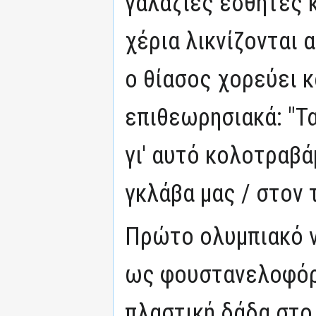
γαλάζιες εσθήτες 
χέρια λικνίζονται 
ο θίασος χορεύει κ
επιθεωρησιακά: "Τα
γι' αυτό κολοτραβάμ
γκλάβα μας / στον 
Πρώτο ολυμπιακό ν
ως φουστανελοφόρ
πλαστική δάδα στο 