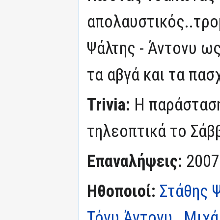
απολαυστικός..τρο
Ψάλτης - Άντονυ ω
τα αβγά και τα πασ
Trivia:
Η παράστασ
τηλεοπτικά το Σάβ
Επαναλήψεις:
2007
Ηθοποιοί:
Στάθης 
Τόνυ Άντονυ
,
Μιχά