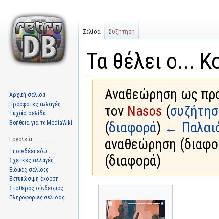
Σελίδα
Συζήτηση
Τα θέλει ο... 
Αναθεώρηση ως προς
Αρχική σελίδα
Πρόσφατες αλλαγές
τον
Nasos
(
συζήτησ
Τυχαία σελίδα
Βοήθεια για το MediaWiki
(
διαφορά
)
← Παλαι
Εργαλεία
αναθεώρηση (διαφο
Τι συνδέει εδώ
(διαφορά)
Σχετικές αλλαγές
Ειδικές σελίδες
Εκτυπώσιμη έκδοση
Σταθερός σύνδεσμος
Μετάβαση
Πήδηση
Πληροφορίες σελίδας
στην
στην
πλοήγηση
αναζήτηση