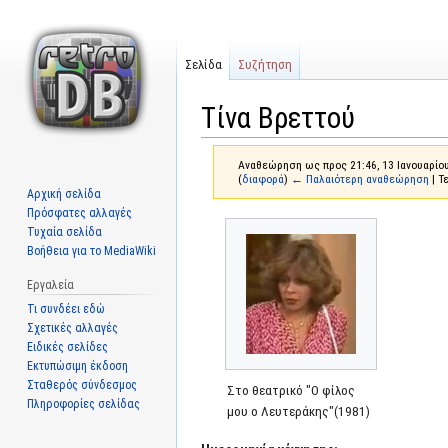
Σελίδα
Συζήτηση
Τίνα Βρεττού
Αναθεώρηση ως προς 21:46, 13 Ιανουαρίο
(
διαφορά
)
← Παλαιότερη αναθεώρηση
| Τ
Αρχική σελίδα
Πρόσφατες αλλαγές
Μετάβαση
Πήδηση
Τυχαία σελίδα
στην
στην
Βοήθεια για το MediaWiki
πλοήγηση
αναζήτηση
Εργαλεία
Τι συνδέει εδώ
Σχετικές αλλαγές
Ειδικές σελίδες
Εκτυπώσιμη έκδοση
Σταθερός σύνδεσμος
Στο θεατρικό "Ο φίλος
Πληροφορίες σελίδας
μου ο Λευτεράκης"(1981)