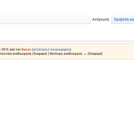
Ανάγνωση
Προβολή κώ
υ 2015 από τον
Nasos
(
συζήτηση
|
συνεισφορές
)
ελευταία αναθεώρηση (διαφορά) | Νεότερη αναθεώρηση → (διαφορά)