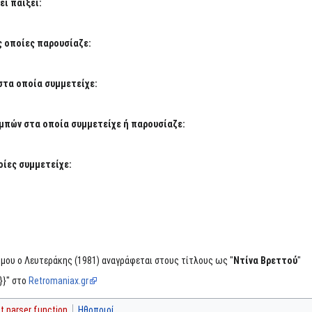
ι παίξει:
ς οποίες παρουσίαζε:
στα οποία συμμετείχε:
μπών στα οποία συμμετείχε ή παρουσίαζε:
ίες συμμετείχε:
μου ο Λευτεράκης (1981) αναγράφεται στους τίτλους ως "
Ντίνα Βρεττού
"
}}" στο
Retromaniax.gr
 parser function
Ηθοποιοί