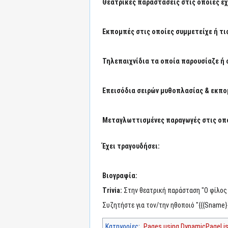
Θεατρικές παραστάσεις στις οποίες έχε
Εκπομπές στις οποίες συμμετείχε ή τι
Τηλεπαιχνίδια τα οποία παρουσίαζε ή 
Επεισόδια σειρών μυθοπλασίας & εκπο
Μεταγλωττισμένες παραγωγές στις οπο
Έχει τραγουδήσει:
Βιογραφία:
Trivia:
Στην θεατρική παράσταση "Ο φίλος 
Συζητήστε για τον/την ηθοποιό "{{{Sname}
Κατηγορίες
:
Pages using DynamicPageList