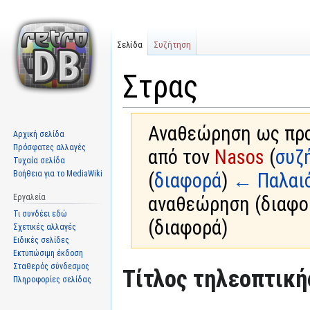
Σελίδα
Συζήτηση
Στρας
Αναθεώρηση ως προ
Αρχική σελίδα
Πρόσφατες αλλαγές
από τον
Nasos
(
συζ
Τυχαία σελίδα
Βοήθεια για το MediaWiki
(
διαφορά
)
← Παλαι
Εργαλεία
αναθεώρηση (διαφο
Τι συνδέει εδώ
(διαφορά)
Σχετικές αλλαγές
Ειδικές σελίδες
Εκτυπώσιμη έκδοση
Σταθερός σύνδεσμος
Μετάβαση
Πήδηση
Τίτλος τηλεοπτική
Πληροφορίες σελίδας
στην
στην
πλοήγηση
αναζήτηση