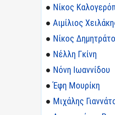
●
Νίκος Καλογερό
●
Αιμίλιος Χειλάκη
●
Νίκος Δημητράτ
●
Νέλλη Γκίνη
●
Νόνη Ιωαννίδου
●
Έφη Μουρίκη
●
Μιχάλης Γιαννάτ