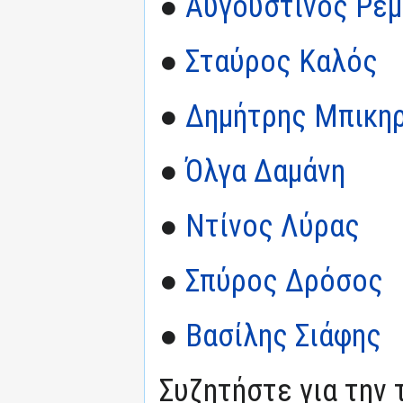
●
Αυγουστίνος Ρε
●
Σταύρος Καλός
●
Δημήτρης Μπικη
●
Όλγα Δαμάνη
●
Ντίνος Λύρας
●
Σπύρος Δρόσος
●
Βασίλης Σιάφης
Συζητήστε για την 