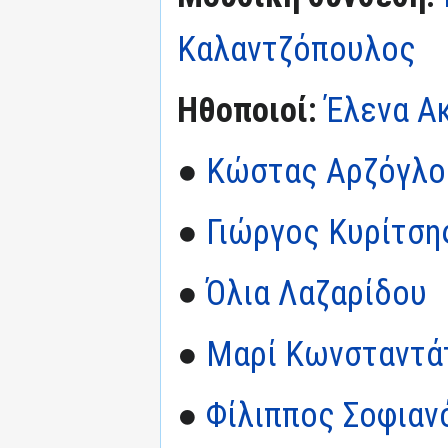
Καλαντζόπουλος
Ηθοποιοί:
Έλενα Α
●
Κώστας Αρζόγλο
●
Γιώργος Κυρίτση
●
Όλια Λαζαρίδου
●
Μαρί Κωνσταντά
●
Φίλιππος Σοφιαν