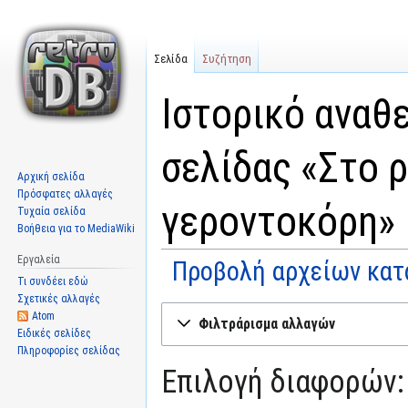
Σελίδα
Συζήτηση
Ιστορικό αναθ
σελίδας «Στο ρ
Αρχική σελίδα
Πρόσφατες αλλαγές
γεροντοκόρη»
Τυχαία σελίδα
Βοήθεια για το MediaWiki
Εργαλεία
Προβολή αρχείων κατ
Τι συνδέει εδώ
Σχετικές αλλαγές
Μετάβαση
Πήδηση
Atom
Φιλτράρισμα αλλαγών
στην
στην
Ειδικές σελίδες
Πληροφορίες σελίδας
πλοήγηση
αναζήτηση
Επιλογή διαφορών: