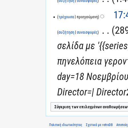
συζήτηση
συνεισφορές
17:
τρέχουσα
προηγούμενη
‎
289
συζήτηση
συνεισφορές
σελίδα με '{{serie
πηνελόπεια γεροντ
day=18 Νοεμβρίου
Director=| Director2
Πολιτική ιδιωτικότητας
Σχετικά με retroDB
Αποποί