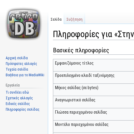
Σελίδα
Συζήτηση
Πληροφορίες για «Στην
Βασικές πληροφορίες
Μετάβαση
Πήδηση
στην
στην
Αρχική σελίδα
πλοήγηση
αναζήτηση
Εμφανιζόμενος τίτλος
Πρόσφατες αλλαγές
Τυχαία σελίδα
Βοήθεια για το MediaWiki
Προεπιλεγμένο κλειδί ταξινόμησης
Εργαλεία
Μήκος σελίδας (σε bytes)
Τι συνδέει εδώ
Σχετικές αλλαγές
Αναγνωριστικό σελίδας
Ειδικές σελίδες
Πληροφορίες σελίδας
Γλώσσα περιεχομένου σελίδας
Μοντέλο περιεχομένου σελίδας