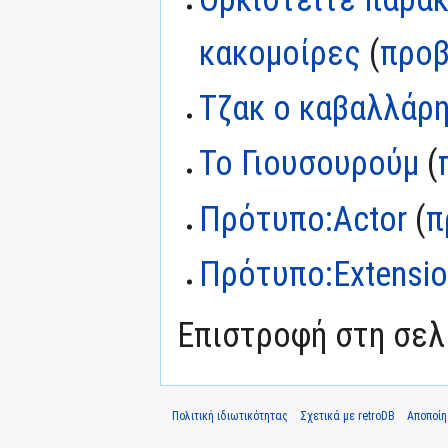
κακομοίρες
(
προβ
Τζακ ο καβαλλάρ
Το Γιουσουρούμ
(
Πρότυπο:Actor
(
π
Πρότυπο:Extensi
Επιστροφή στη σε
Πολιτική ιδιωτικότητας
Σχετικά με retroDB
Αποποί