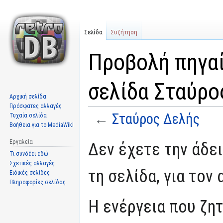
Σελίδα
Συζήτηση
Προβολή πηγαί
σελίδα Σταύρο
Αρχική σελίδα
Πρόσφατες αλλαγές
←
Σταύρος Δελής
Τυχαία σελίδα
Βοήθεια για το MediaWiki
Μετάβαση
Πήδηση
Εργαλεία
Δεν έχετε την άδε
στην
στην
Τι συνδέει εδώ
πλοήγηση
αναζήτηση
Σχετικές αλλαγές
τη σελίδα, για τον
Ειδικές σελίδες
Πληροφορίες σελίδας
Η ενέργεια που ζη